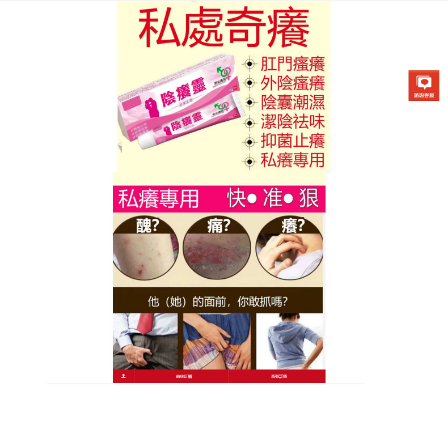
陰癢靈藥膏專賣店
作者:
admin
擺脫惱人紅癢！植萃修護皮膚
瘙癢軟膏告別尷尬時刻
每到悶熱季節，皮膚癬總是反覆報到，讓您坐立難安
嗎？挑對產品，告別尷尬其實很簡單，
皮膚瘙癢軟膏
主打純天然草本配方，溫和不刺激，敏弱肌也能安心