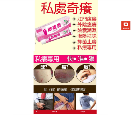
陰癢靈藥膏專賣店
月份:
2026 年 6 月
外陰瘙癢軟膏一抹見效，溫和
不刺激
私密處搔癢發作時，抓撓只會加重感染，這款
外陰瘙
癢軟膏
讓你無需忍耐，它的核心成分冰片具有強效鎮
靜作用，塗抹後30秒內即可緩解搔癢感；苦參則能深