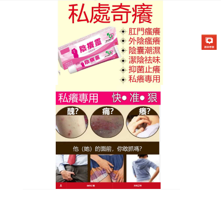
陰癢靈藥膏專賣店
溫和修護，隨身攜帶的銀屑守
護天然植物皮膚瘙癢軟膏
健康美麗的肌膚不應該被牛皮癬所剝奪，這款主打純
天然成分的
皮膚瘙癢軟膏
，集結了大自然植物的修護
智慧，能溫和緩解銀屑病帶來的各種不適，讓肌膚免
受化學藥劑的二次傷害，這款藥膏非常注重日常使用
的便利性，清爽的質地更讓每一次的塗抹都變成一種
享受，隨時隨地提供肌膚所需，皮膚瘙癢軟膏其顯著
的抗癢與淨屑效果，能快速撫平肌膚的粗糙感，讓肌