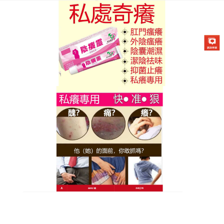
陰癢靈藥膏專賣店
分類:
止癢膏
止癢膏徹底阻斷黴菌滋生路
徑，還你一身潔淨無瑕
每天清理床單上的皮屑讓你崩潰？是時候從源頭解決
牛皮癬了，告別過去那些黏稠難耐的傳統藥膏，這款
止癢膏
創新配方不僅能快速壓制乾癢，更能從根本調