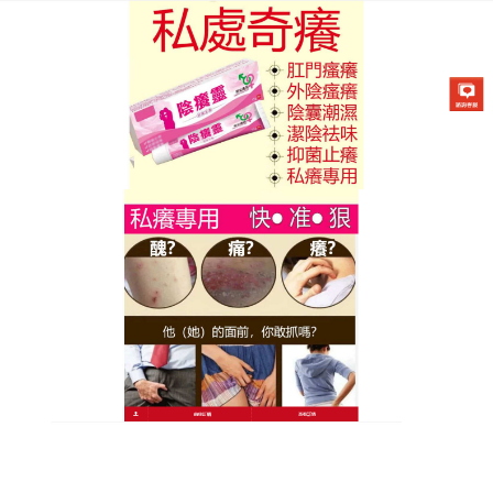
陰癢靈藥膏專賣店
現代男性的優雅保養密碼！天
然植物止癢膏讓你重獲乾淨光
滑肌
優雅的男性，不僅在穿著打扮上考究，在身體肌膚與
嗓音（此指體表氣味、膚質）細節的維持上更該不留
死角、極致乾淨，這款天然草本
止癢膏
就是幫您解鎖
高品質生活密碼的鑰匙，我們提煉了自然界中最具防
護與滋補作用的植物精粹（如百部、地膚子、蛇床子
精華），安全、溫和，致力於重塑身體肌膚健康與精