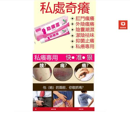
陰癢靈藥膏專賣店
外陰瘙癢軟膏抑菌止癢，小小
一支解決大問題
私密處搔癢問題雖小，卻嚴重影響生活品質，這款
外
陰瘙癢軟膏
以中醫內調外養理念為核心，精選金銀
花、土茯苓、冰片等成分，既能快速止癢，又能深層
調理肌膚，其小巧設計方便隨身攜帶，不論出差旅行
都能隨時使用，避免搔癢突發尷尬，質地清爽不黏
膩，吸收後無異味，適合各種場合，針對細菌性、黴
菌性感染引起的搔癢，外陰瘙癢軟膏堅持使用可有效